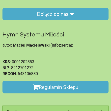
Dołącz do nas ❤
Hymn Systemu Miłości
autor:
Maciej Maciejewski
(Infozserca):
KRS:
0001202353
NIP:
8212701272
REGON:
543106880
Regulamin Sklepu