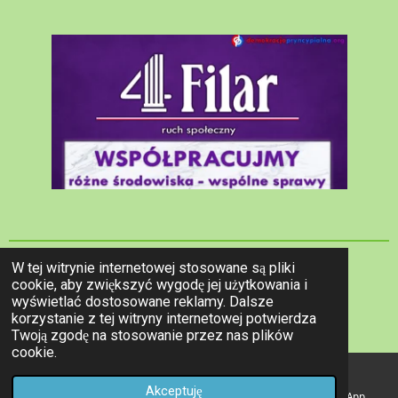
W tej witrynie internetowej stosowane są pliki
cookie, aby zwiększyć wygodę jej użytkowania i
wyświetlać dostosowane reklamy. Dalsze
System Miłości © 2020 - 2026 Wszelkie prawa
korzystanie z tej witryny internetowej potwierdza
zastrzeżone.
Twoją zgodę na stosowanie przez nas plików
cookie.
Akceptuję
E-mail
Telefon
Facebook
WhatsApp