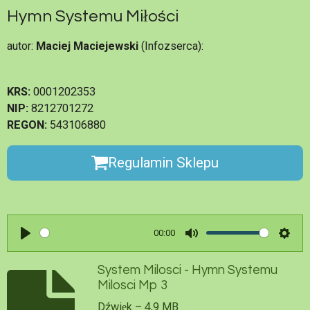
Hymn Systemu Miłości
autor:
Maciej Maciejewski
(Infozserca):
KRS:
0001202353
NIP:
8212701272
REGON:
543106880
Regulamin Sklepu
00:00
P
M
S
l
u
e
System Milosci - Hymn Systemu
Milosci Mp 3
a
t
t
y
e
t
Dźwięk – 4,9 MB