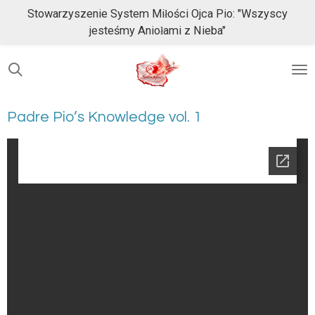
Stowarzyszenie System Miłości Ojca Pio: "Wszyscy
Przejdź
jesteśmy Aniołami z Nieba"
do
głównej
treści
Padre Pio’s Knowledge vol. 1